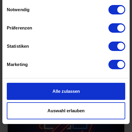
gesammelt haben.
Einwilligungsauswahl
Notwendig
Füreinander bestimmt
Präferenzen
Statistiken
Marketing
Introvertiert glücklich
Alle zulassen
Auswahl erlauben