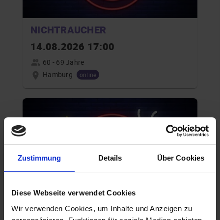
NICHTRAUCHER
14.08.2026 17:00
60 - 69 Jahre
Hamburg
online
Zustimmung
Details
Über Cookies
Diese Webseite verwendet Cookies
NICHTRAUCHER
Wir verwenden Cookies, um Inhalte und Anzeigen zu