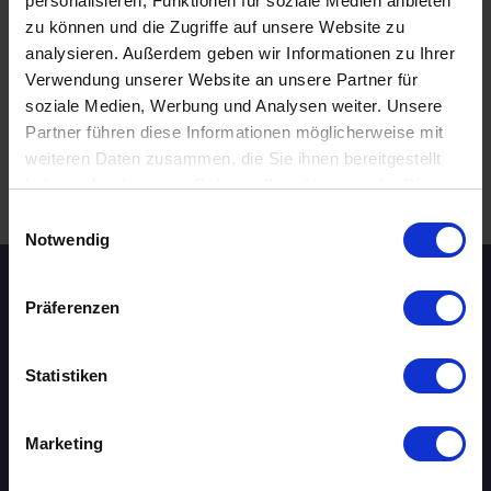
personalisieren, Funktionen für soziale Medien anbieten
26.08.2026 16:00
zu können und die Zugriffe auf unsere Website zu
60 - 69 Jahre
analysieren. Außerdem geben wir Informationen zu Ihrer
Hamburg
online
Verwendung unserer Website an unsere Partner für
soziale Medien, Werbung und Analysen weiter. Unsere
Partner führen diese Informationen möglicherweise mit
weiteren Daten zusammen, die Sie ihnen bereitgestellt
haben oder die sie im Rahmen Ihrer Nutzung der Dienste
.
WEITERE EVENTS IN HAMBURG
gesammelt haben.
Einwilligungsauswahl
Notwendig
Speed-Dating Events
Präferenzen
ÜBERSICHT
Statistiken
AACHEN
Marketing
AUGSBURG