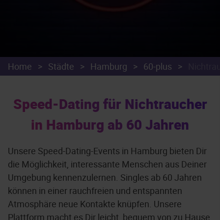
Home
>
Städte
>
Hamburg
>
60-plus
>
Nichtra
Speed-Dating für Nichtraucher
in Hamburg ab 60 Jahren
Unsere Speed-Dating-Events in Hamburg bieten Dir
die Möglichkeit, interessante Menschen aus Deiner
Umgebung kennenzulernen. Singles ab 60 Jahren
können in einer rauchfreien und entspannten
Atmosphäre neue Kontakte knüpfen. Unsere
Plattform macht es Dir leicht, bequem von zu Hause