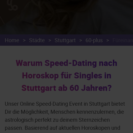
Home
>
Städte
>
Stuttgart
>
60-plus
>
Füreina
Warum Speed-Dating nach
Horoskop für Singles in
Stuttgart ab 60 Jahren?
Unser Online Speed-Dating Event in Stuttgart bietet
Dir die Möglichkeit, Menschen kennenzulernen, die
astrologisch perfekt zu deinem Sternzeichen
passen. Basierend auf aktuellen Horoskopen und