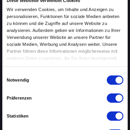
ÜBERSICHT
Diese Webseite verwendet Cookies
Wir verwenden Cookies, um Inhalte und Anzeigen zu
AACHEN
personalisieren, Funktionen für soziale Medien anbieten
zu können und die Zugriffe auf unsere Website zu
AUGSBURG
analysieren. Außerdem geben wir Informationen zu Ihrer
Verwendung unserer Website an unsere Partner für
BERLIN
soziale Medien, Werbung und Analysen weiter. Unsere
Partner führen diese Informationen möglicherweise mit
BIELEFELD
weiteren Daten zusammen, die Sie ihnen bereitgestellt
haben oder die sie im Rahmen Ihrer Nutzung der Dienste
BRAUNSCHWEIG
gesammelt haben.
Einwilligungsauswahl
Notwendig
BREMEN
DORTMUND
Präferenzen
DRESDEN
Statistiken
ERFURT