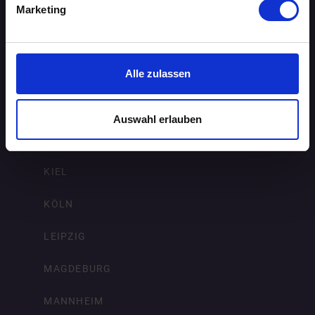
FRANKFURT AM MAIN
Marketing
FREIBURG IM BREISGAU
HAMBURG
Alle zulassen
HANNOVER
Auswahl erlauben
KARLSRUHE
KIEL
KÖLN
LEIPZIG
MAGDEBURG
MANNHEIM