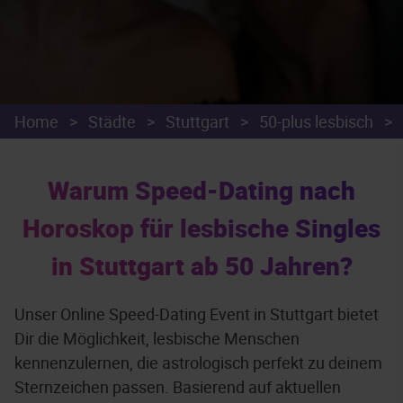
Home
>
Städte
>
Stuttgart
>
50-plus lesbisch
>
Warum Speed-Dating nach
Horoskop für lesbische Singles
in Stuttgart ab 50 Jahren?
Unser Online Speed-Dating Event in Stuttgart bietet
Dir die Möglichkeit, lesbische Menschen
kennenzulernen, die astrologisch perfekt zu deinem
Sternzeichen passen. Basierend auf aktuellen