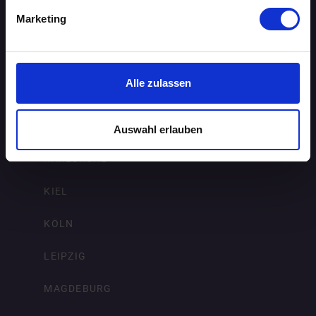
Marketing
FRANKFURT AM MAIN
FREIBURG IM BREISGAU
Alle zulassen
HAMBURG
HANNOVER
Auswahl erlauben
KARLSRUHE
KIEL
KÖLN
LEIPZIG
MAGDEBURG