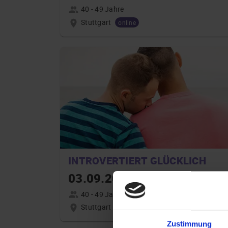
40 - 49 Jahre
Stuttgart
online
INTROVERTIERT GLÜCKLICH
03.09.2026 18:00
40 - 49 Jahre
Stuttgart
online
Zustimmung