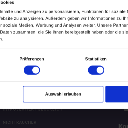
Cookies
.
WEITERE EVENTS IN STUTTGART
nhalte und Anzeigen zu personalisieren, Funktionen für soziale
Website zu analysieren. Außerdem geben wir Informationen zu I
r soziale Medien, Werbung und Analysen weiter. Unsere Partner
 Daten zusammen, die Sie ihnen bereitgestellt haben oder die s
pecial-Events
Nü
n.
ÜBERSICHT
R
Präferenzen
Statistiken
AKADEMIKER
B
ALLEINERZIEHENDE SINGLES
Za
Auswahl erlauben
FÜREINANDER BESTIMMT
INTROVERTIERT GLÜCKLICH
NICHTRAUCHER
Ko