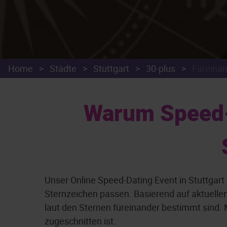
Home
>
Städte
>
Stuttgart
>
30-plus
>
Füreina
Warum Speed-D
Unser Online Speed-Dating Event in Stuttgart
Sternzeichen passen. Basierend auf aktuell
laut den Sternen füreinander bestimmt sind. M
zugeschnitten ist.