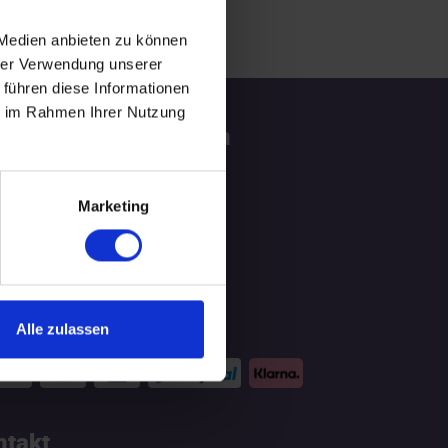
 Medien anbieten zu können
hrer Verwendung unserer
 führen diese Informationen
ie im Rahmen Ihrer Nutzung
tzliche Informationen
ATGEBER
Marketing
LOG
hlungsmittel
Alle zulassen
ntakt