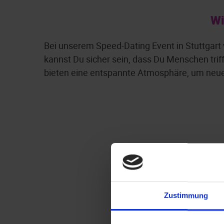
Wi
Bei unserem Speed-Dating Event in Stuttgart 
kannst Du sicher sein, dass Du Menschen triff
bieten eine entspannte Atmosphäre, um neue
Zustimmung