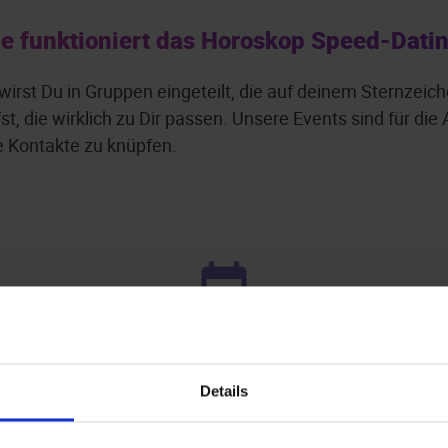
e funktioniert das Horoskop Speed-Dati
wirst Du in Gruppen eingeteilt, die auf deinem Sternzei
st, die wirklich zu Dir passen. Unsere Events sind für di
 Kontakte zu knüpfen.
Leider keine Events gefunden.
Details