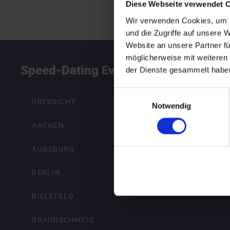
Diese Webseite verwendet 
Wir verwenden Cookies, um I
und die Zugriffe auf unsere 
Website an unsere Partner fü
möglicherweise mit weiteren
Speed-Dating Events
S
der Dienste gesammelt habe
Einwilligungsauswahl
ÜBERSICHT
Notwendig
AACHEN
AUGSBURG
BERLIN
BIELEFELD
BRAUNSCHWEIG