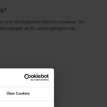
ng?
chen und astrologischen Matches basieren. So
e Altersgruppe ab 30 Jahren geeignet und
Über Cookies