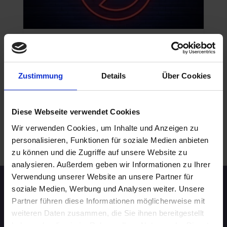
NICHTRAUCHER
01.09.2026 16:00
20 - 29 Jahre
Zustimmung
Details
Über Cookies
Stuttgart
online
Diese Webseite verwendet Cookies
Wir verwenden Cookies, um Inhalte und Anzeigen zu
.
personalisieren, Funktionen für soziale Medien anbieten
WEITERE EVENTS IN STUTTGART
zu können und die Zugriffe auf unsere Website zu
analysieren. Außerdem geben wir Informationen zu Ihrer
Verwendung unserer Website an unsere Partner für
soziale Medien, Werbung und Analysen weiter. Unsere
Speed-Dating Events
Partner führen diese Informationen möglicherweise mit
weiteren Daten zusammen, die Sie ihnen bereitgestellt
ÜBERSICHT
haben oder die sie im Rahmen Ihrer Nutzung der Dienste