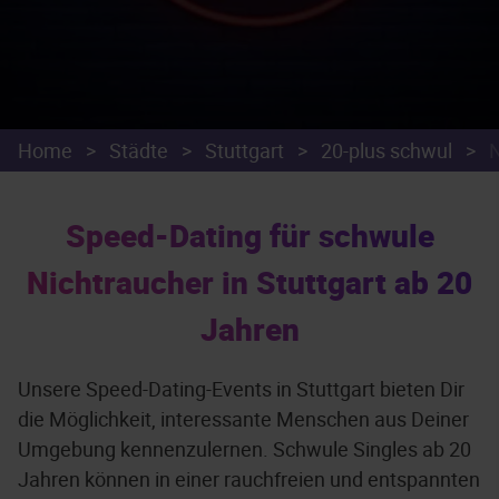
Home
>
Städte
>
Stuttgart
>
20-plus schwul
>
N
Speed-Dating für schwule
Nichtraucher in Stuttgart ab 20
Jahren
Unsere Speed-Dating-Events in Stuttgart bieten Dir
die Möglichkeit, interessante Menschen aus Deiner
Umgebung kennenzulernen. Schwule Singles ab 20
Jahren können in einer rauchfreien und entspannten