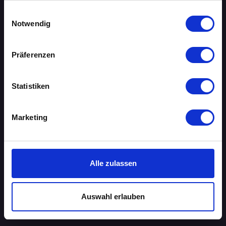
gesammelt haben.
Einwilligungsauswahl
AACHEN
Notwendig
AUGSBURG
Präferenzen
BERLIN
Statistiken
BIELEFELD
BRAUNSCHWEIG
Marketing
BREMEN
DORTMUND
Alle zulassen
DRESDEN
Auswahl erlauben
ERFURT