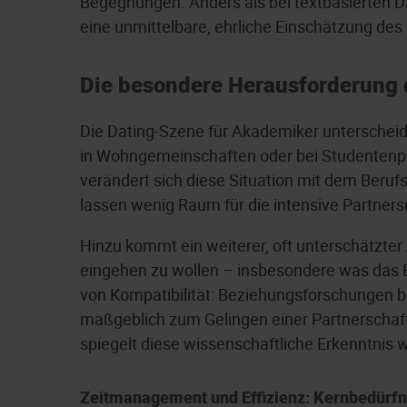
Begegnungen. Anders als bei textbasierten Da
eine unmittelbare, ehrliche Einschätzung d
Die besondere Herausforderung
Die Dating-Szene für Akademiker unterschei
in Wohngemeinschaften oder bei Studentenpa
verändert sich diese Situation mit dem Berufs
lassen wenig Raum für die intensive Partner
Hinzu kommt ein weiterer, oft unterschätzte
eingehen zu wollen – insbesondere was das Bi
von Kompatibilität: Beziehungsforschungen b
maßgeblich zum Gelingen einer Partnerschaft 
spiegelt diese wissenschaftliche Erkenntnis w
Zeitmanagement und Effizienz: Kernbedürfn