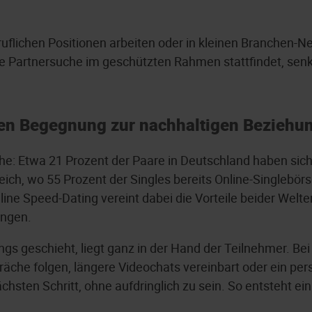
uflichen Positionen arbeiten oder in kleinen Branchen-Net
ie Partnersuche im geschützten Rahmen stattfindet, se
ten Begegnung zur nachhaltigen Beziehu
che: Etwa 21 Prozent der Paare in Deutschland haben sic
ch, wo 55 Prozent der Singles bereits Online-Singlebörs
line Speed-Dating vereint dabei die Vorteile beider Welten
ungen.
gs geschieht, liegt ganz in der Hand der Teilnehmer. Be
he folgen, längere Videochats vereinbart oder ein pers
nächsten Schritt, ohne aufdringlich zu sein. So entsteht e