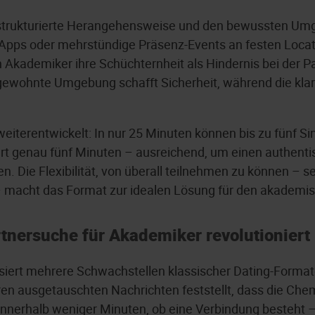
strukturierte Herangehensweise und den bewussten Umgang
pps oder mehrstündige Präsenz-Events an festen Location
n Akademiker ihre Schüchternheit als Hindernis bei der 
e gewohnte Umgebung schafft Sicherheit, während die klar
iterentwickelt: In nur 25 Minuten können bis zu fünf Si
t genau fünf Minuten – ausreichend, um einen authentis
. Die Flexibilität, von überall teilnehmen zu können – 
 macht das Format zur idealen Lösung für den akademis
tnersuche für Akademiker revolutioniert
iert mehrere Schwachstellen klassischer Dating-Formate
n ausgetauschten Nachrichten feststellt, dass die Chemi
innerhalb weniger Minuten, ob eine Verbindung besteht – 