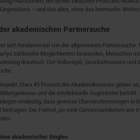
ting-Plattformen, bei denen zwischen Profil und Realität
es Gegenübers – und das alles, ohne das heimische Wohn
 der akademischen Partnersuche
det sich fundamental von der allgemeinen Partnersuche
rtys zahlreiche Möglichkeiten bestanden, Menschen mi
einstieg drastisch. Der Vollzeitjob, Geschäftsreisen und
suche.
r Aspekt: Etwa 45 Prozent der Akademikerinnen geben an
ldungsniveau und die intellektuelle Augenhöhe betrifft. 
elegen eindeutig, dass gewisse Übereinstimmungen in Bi
beitragen. Die Formel „so viele Gemeinsamkeiten wie mög
ider.
isse akademischer Singles