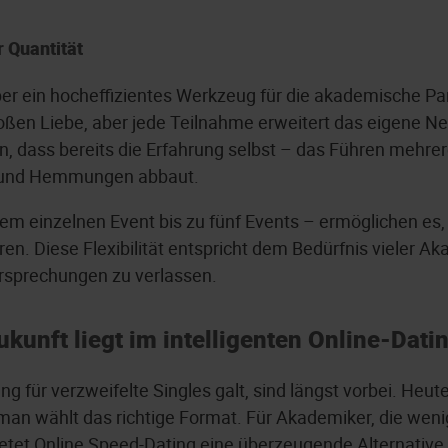
r Quantität
ber ein hocheffizientes Werkzeug für die akademische Pa
 großen Liebe, aber jede Teilnahme erweitert das eigene 
en, dass bereits die Erfahrung selbst – das Führen mehr
t und Hemmungen abbaut.
m einzelnen Event bis zu fünf Events – ermöglichen es, 
ren. Diese Flexibilität entspricht dem Bedürfnis vieler 
Versprechungen zu verlassen.
kunft liegt im intelligenten Online-Dati
g für verzweifelte Singles galt, sind längst vorbei. Heute 
an wählt das richtige Format. Für Akademiker, die weni
 bietet Online Speed-Dating eine überzeugende Alternative