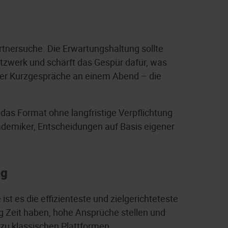
rtnersuche. Die Erwartungshaltung sollte
Netzwerk und schärft das Gespür dafür, was
erer Kurzgespräche an einem Abend – die
das Format ohne langfristige Verpflichtung
Akademiker, Entscheidungen auf Basis eigener
ng
ist es die effizienteste und zielgerichteteste
g Zeit haben, hohe Ansprüche stellen und
 zu klassischen Plattformen.