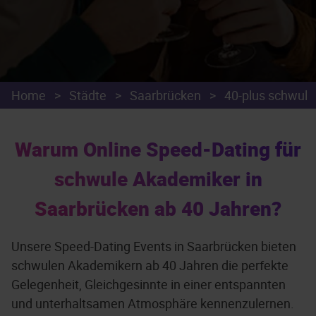
Home
>
Städte
>
Saarbrücken
>
40-plus schwul
Warum Online Speed-Dating für
schwule Akademiker in
Saarbrücken ab 40 Jahren?
Unsere Speed-Dating Events in Saarbrücken bieten
schwulen Akademikern ab 40 Jahren die perfekte
Gelegenheit, Gleichgesinnte in einer entspannten
und unterhaltsamen Atmosphäre kennenzulernen.