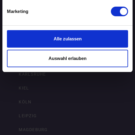
ERFURT
Marketing
FRANKFURT AM MAIN
FREIBURG IM BREISGAU
Alle zulassen
HAMBURG
Auswahl erlauben
HANNOVER
KARLSRUHE
KIEL
KÖLN
LEIPZIG
MAGDEBURG