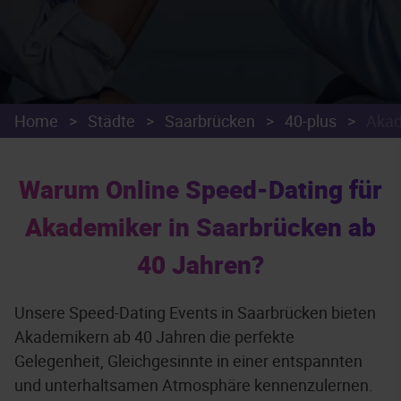
Home
>
Städte
>
Saarbrücken
>
40-plus
>
Akad
Warum Online Speed-Dating für
Akademiker in Saarbrücken ab
40 Jahren?
Unsere Speed-Dating Events in Saarbrücken bieten
Akademikern ab 40 Jahren die perfekte
Gelegenheit, Gleichgesinnte in einer entspannten
und unterhaltsamen Atmosphäre kennenzulernen.