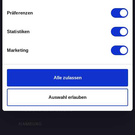
BIELEFELD
Präferenzen
BRAUNSCHWEIG
Statistiken
BREMEN
Marketing
DORTMUND
DRESDEN
Alle zulassen
ERFURT
FRANKFURT AM MAIN
Auswahl erlauben
FREIBURG IM BREISGAU
HAMBURG