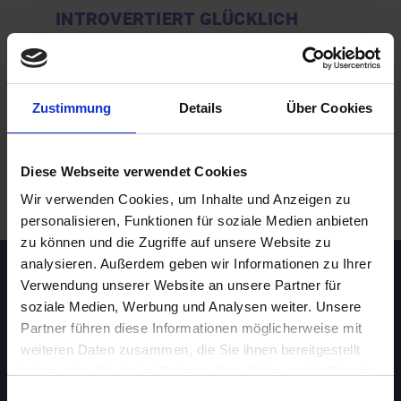
INTROVERTIERT GLÜCKLICH
12.08.2026 17:00
20 - 29 Jahre
Saarbrücken
online
Zustimmung
Details
Über Cookies
Diese Webseite verwendet Cookies
.
WEITERE EVENTS IN SAARBRÜCKEN
Wir verwenden Cookies, um Inhalte und Anzeigen zu
personalisieren, Funktionen für soziale Medien anbieten
zu können und die Zugriffe auf unsere Website zu
analysieren. Außerdem geben wir Informationen zu Ihrer
Speed-Dating Events
Verwendung unserer Website an unsere Partner für
soziale Medien, Werbung und Analysen weiter. Unsere
Partner führen diese Informationen möglicherweise mit
ÜBERSICHT
weiteren Daten zusammen, die Sie ihnen bereitgestellt
haben oder die sie im Rahmen Ihrer Nutzung der Dienste
AACHEN
gesammelt haben.
Einwilligungsauswahl