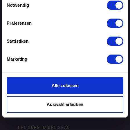
Notwendig
AUGSBURG
BERLIN
Präferenzen
BIELEFELD
Statistiken
BRAUNSCHWEIG
Marketing
BREMEN
DORTMUND
Alle zulassen
DRESDEN
ERFURT
Auswahl erlauben
FRANKFURT AM MAIN
FREIBURG IM BREISGAU