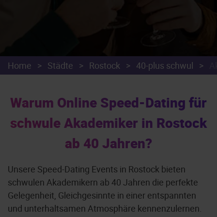
Home
>
Städte
>
Rostock
>
40-plus schwul
>
A
Warum Online Speed-Dating für
schwule Akademiker in Rostock
ab 40 Jahren?
Unsere Speed-Dating Events in Rostock bieten
schwulen Akademikern ab 40 Jahren die perfekte
Gelegenheit, Gleichgesinnte in einer entspannten
und unterhaltsamen Atmosphäre kennenzulernen.