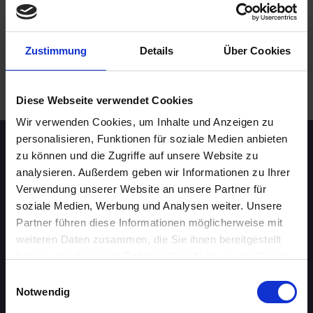
Rostock
online
Zustimmung
Details
Über Cookies
.
WEITERE EVENTS IN ROSTOCK
Diese Webseite verwendet Cookies
Wir verwenden Cookies, um Inhalte und Anzeigen zu
personalisieren, Funktionen für soziale Medien anbieten
Speed-Dating Events
zu können und die Zugriffe auf unsere Website zu
analysieren. Außerdem geben wir Informationen zu Ihrer
Verwendung unserer Website an unsere Partner für
ÜBERSICHT
soziale Medien, Werbung und Analysen weiter. Unsere
Partner führen diese Informationen möglicherweise mit
AACHEN
weiteren Daten zusammen, die Sie ihnen bereitgestellt
haben oder die sie im Rahmen Ihrer Nutzung der Dienste
AUGSBURG
gesammelt haben.
Einwilligungsauswahl
Notwendig
BERLIN