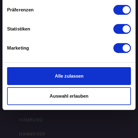
BIELEFELD
Präferenzen
BRAUNSCHWEIG
Statistiken
BREMEN
Marketing
DORTMUND
DRESDEN
Alle zulassen
ERFURT
FRANKFURT AM MAIN
Auswahl erlauben
FREIBURG IM BREISGAU
HAMBURG
HANNOVER