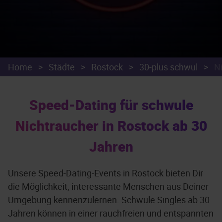
Home
>
Städte
>
Rostock
>
30-plus schwul
>
N
Speed-Dating für schwule
Nichtraucher in Rostock ab 30
Jahren
Unsere Speed-Dating-Events in Rostock bieten Dir
die Möglichkeit, interessante Menschen aus Deiner
Umgebung kennenzulernen. Schwule Singles ab 30
Jahren können in einer rauchfreien und entspannten