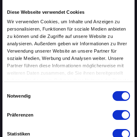
Speed-Dating Events
Diese Webseite verwendet Cookies
Wir verwenden Cookies, um Inhalte und Anzeigen zu
ÜBERSICHT
personalisieren, Funktionen für soziale Medien anbieten
zu können und die Zugriffe auf unsere Website zu
AACHEN
analysieren. Außerdem geben wir Informationen zu Ihrer
Verwendung unserer Website an unsere Partner für
AUGSBURG
soziale Medien, Werbung und Analysen weiter. Unsere
BERLIN
Partner führen diese Informationen möglicherweise mit
weiteren Daten zusammen, die Sie ihnen bereitgestellt
BIELEFELD
haben oder die sie im Rahmen Ihrer Nutzung der Dienste
gesammelt haben.
Einwilligungsauswahl
BRAUNSCHWEIG
Notwendig
BREMEN
Präferenzen
DORTMUND
Statistiken
DRESDEN