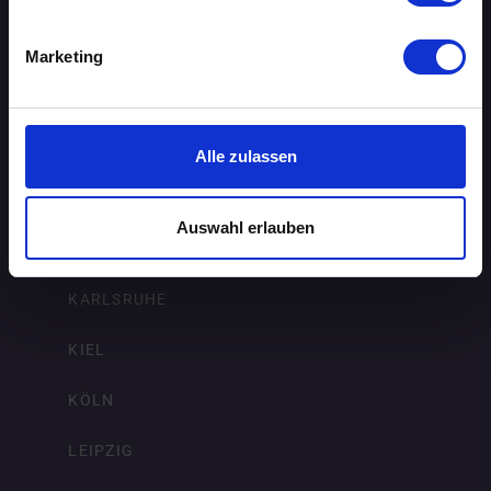
ERFURT
Marketing
FRANKFURT AM MAIN
FREIBURG IM BREISGAU
Alle zulassen
HAMBURG
Auswahl erlauben
HANNOVER
KARLSRUHE
KIEL
KÖLN
LEIPZIG