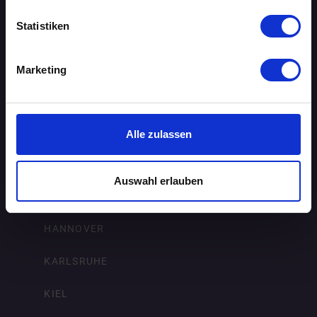
BREMEN
Statistiken
DORTMUND
DRESDEN
Marketing
ERFURT
FRANKFURT AM MAIN
Alle zulassen
FREIBURG IM BREISGAU
Auswahl erlauben
HAMBURG
HANNOVER
KARLSRUHE
KIEL