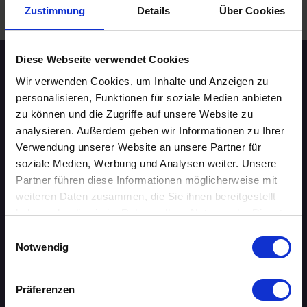
.
WEITERE EVENTS IN NÜRNBERG
Zustimmung
Details
Über Cookies
Diese Webseite verwendet Cookies
Speed-Dating Events
Wir verwenden Cookies, um Inhalte und Anzeigen zu
personalisieren, Funktionen für soziale Medien anbieten
zu können und die Zugriffe auf unsere Website zu
ÜBERSICHT
analysieren. Außerdem geben wir Informationen zu Ihrer
Verwendung unserer Website an unsere Partner für
AACHEN
soziale Medien, Werbung und Analysen weiter. Unsere
Partner führen diese Informationen möglicherweise mit
AUGSBURG
weiteren Daten zusammen, die Sie ihnen bereitgestellt
BERLIN
haben oder die sie im Rahmen Ihrer Nutzung der Dienste
gesammelt haben.
Einwilligungsauswahl
BIELEFELD
Notwendig
BRAUNSCHWEIG
Präferenzen