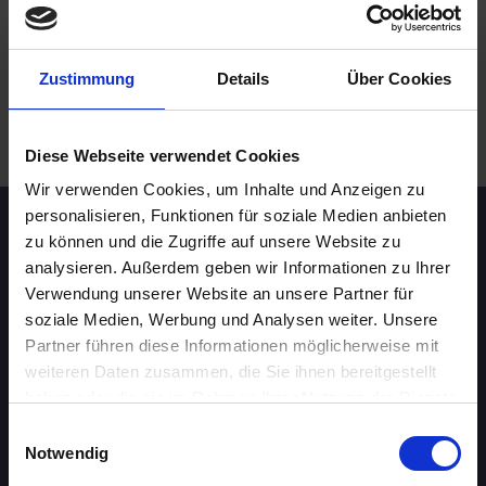
Nürnberg
online
Zustimmung
Details
Über Cookies
.
WEITERE EVENTS IN NÜRNBERG
Diese Webseite verwendet Cookies
Wir verwenden Cookies, um Inhalte und Anzeigen zu
personalisieren, Funktionen für soziale Medien anbieten
Speed-Dating Events
zu können und die Zugriffe auf unsere Website zu
analysieren. Außerdem geben wir Informationen zu Ihrer
Verwendung unserer Website an unsere Partner für
ÜBERSICHT
soziale Medien, Werbung und Analysen weiter. Unsere
Partner führen diese Informationen möglicherweise mit
AACHEN
weiteren Daten zusammen, die Sie ihnen bereitgestellt
haben oder die sie im Rahmen Ihrer Nutzung der Dienste
AUGSBURG
gesammelt haben.
Einwilligungsauswahl
Notwendig
BERLIN