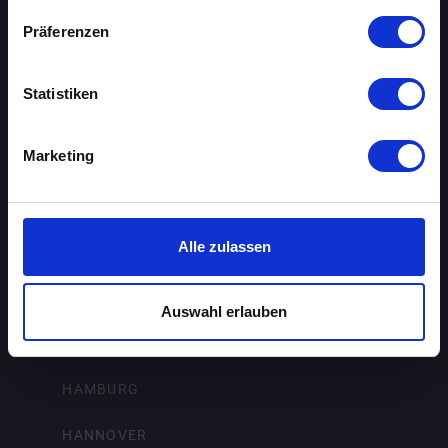
BIELEFELD
Präferenzen
BRAUNSCHWEIG
Statistiken
BREMEN
Marketing
DORTMUND
DRESDEN
Alle zulassen
ERFURT
FRANKFURT AM MAIN
Auswahl erlauben
FREIBURG IM BREISGAU
HAMBURG
HANNOVER