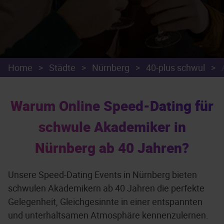
Home
>
Städte
>
Nürnberg
>
40-plus schwul
>
Warum Online Speed-Dating für
schwule Akademiker in
Nürnberg ab 40 Jahren?
Unsere Speed-Dating Events in Nürnberg bieten
schwulen Akademikern ab 40 Jahren die perfekte
Gelegenheit, Gleichgesinnte in einer entspannten
und unterhaltsamen Atmosphäre kennenzulernen.