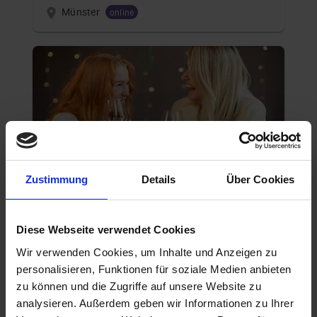
Münster
online
Zustimmung
Details
Über Cookies
AKADEMIKER
28.08.2026 16:00
Diese Webseite verwendet Cookies
60 - 69 Jahre
Wir verwenden Cookies, um Inhalte und Anzeigen zu
Münster
personalisieren, Funktionen für soziale Medien anbieten
online
zu können und die Zugriffe auf unsere Website zu
analysieren. Außerdem geben wir Informationen zu Ihrer