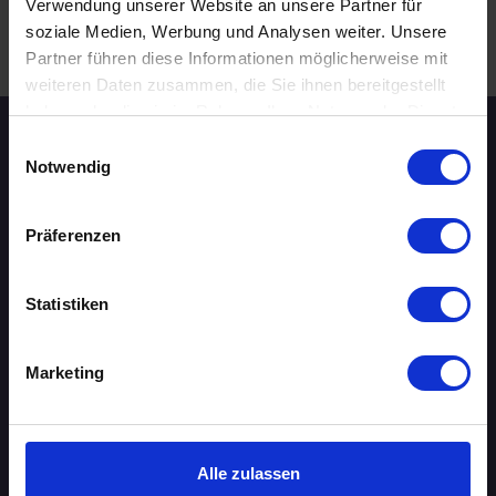
Verwendung unserer Website an unsere Partner für
soziale Medien, Werbung und Analysen weiter. Unsere
.
WEITERE EVENTS IN MÜNSTER
Partner führen diese Informationen möglicherweise mit
weiteren Daten zusammen, die Sie ihnen bereitgestellt
haben oder die sie im Rahmen Ihrer Nutzung der Dienste
gesammelt haben.
Einwilligungsauswahl
Speed-Dating Events
Notwendig
ÜBERSICHT
Präferenzen
AACHEN
Statistiken
AUGSBURG
Marketing
BERLIN
BIELEFELD
Alle zulassen
BRAUNSCHWEIG