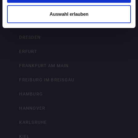
BREMEN
Auswahl erlauben
DORTMUND
DRESDEN
ERFURT
FRANKFURT AM MAIN
FREIBURG IM BREISGAU
HAMBURG
HANNOVER
KARLSRUHE
KIEL