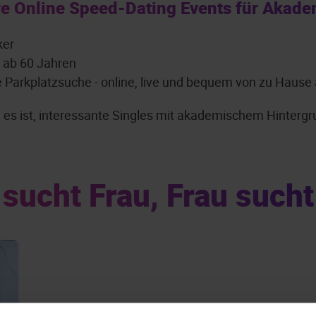
e Online Speed-Dating Events für Akade
ker
: ab 60 Jahren
e Parkplatzsuche - online, live und bequem von zu Hause
ch es ist, interessante Singles mit akademischem Hinte
sucht Frau, Frau such