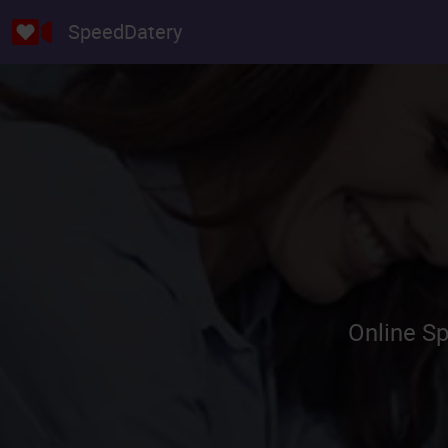
SpeedDatery
Online S