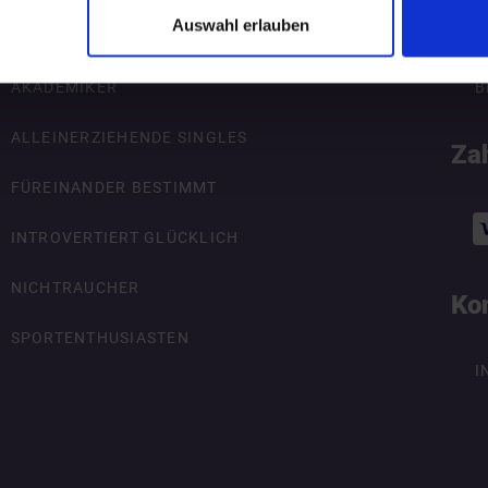
Auswahl erlauben
ÜBERSICHT
R
AKADEMIKER
B
ALLEINERZIEHENDE SINGLES
Za
FÜREINANDER BESTIMMT
INTROVERTIERT GLÜCKLICH
NICHTRAUCHER
Ko
SPORTENTHUSIASTEN
I