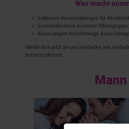
Was macht unser
Exklusive Veranstaltungen für Akademi
Eventteilnehmer in Deiner Altersgruppe
Keine langen Anfahrtwege, keine lästig
Melde dich jetzt an und entdecke, wie einfa
kennenzulernen.
Mann 