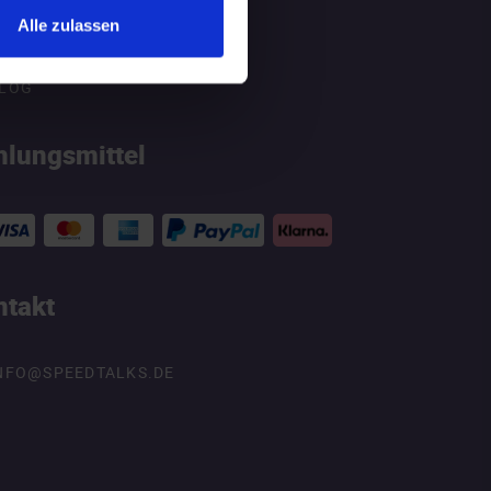
Alle zulassen
ATGEBER
LOG
hlungsmittel
ntakt
NFO@SPEEDTALKS.DE