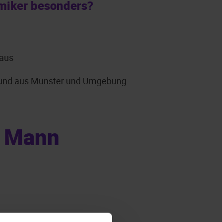
miker besonders?
 aus
rgrund aus Münster und Umgebung
t Mann