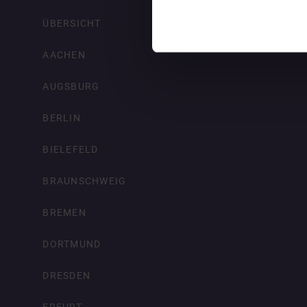
ÜBERSICHT
AACHEN
AUGSBURG
BERLIN
BIELEFELD
BRAUNSCHWEIG
BREMEN
DORTMUND
DRESDEN
ERFURT