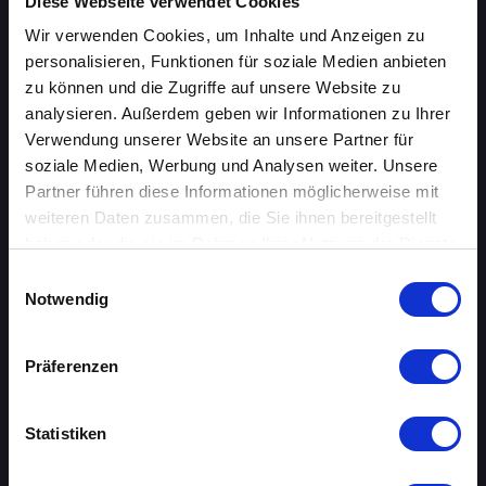
ÜBERSICHT
Diese Webseite verwendet Cookies
Wir verwenden Cookies, um Inhalte und Anzeigen zu
AACHEN
personalisieren, Funktionen für soziale Medien anbieten
zu können und die Zugriffe auf unsere Website zu
AUGSBURG
analysieren. Außerdem geben wir Informationen zu Ihrer
Verwendung unserer Website an unsere Partner für
BERLIN
soziale Medien, Werbung und Analysen weiter. Unsere
Partner führen diese Informationen möglicherweise mit
BIELEFELD
weiteren Daten zusammen, die Sie ihnen bereitgestellt
haben oder die sie im Rahmen Ihrer Nutzung der Dienste
BRAUNSCHWEIG
gesammelt haben.
Einwilligungsauswahl
Notwendig
BREMEN
DORTMUND
Präferenzen
DRESDEN
Statistiken
ERFURT