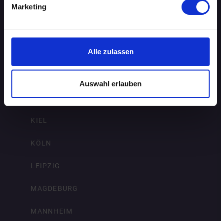
FRANKFURT AM MAIN
Marketing
FREIBURG IM BREISGAU
HAMBURG
Alle zulassen
HANNOVER
Auswahl erlauben
KARLSRUHE
KIEL
KÖLN
LEIPZIG
MAGDEBURG
MANNHEIM