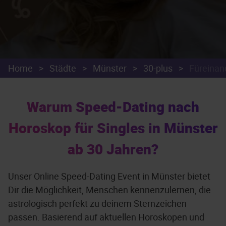
Home
>
Städte
>
Münster
>
30-plus
>
Füreinan
Warum Speed-Dating nach
Horoskop für Singles in Münster
ab 30 Jahren?
Unser Online Speed-Dating Event in Münster bietet
Dir die Möglichkeit, Menschen kennenzulernen, die
astrologisch perfekt zu deinem Sternzeichen
passen. Basierend auf aktuellen Horoskopen und