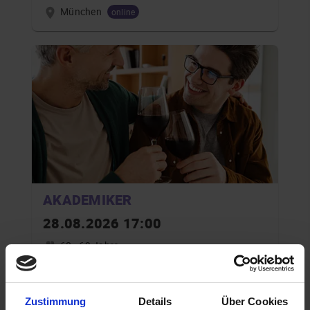
München
online
AKADEMIKER
28.08.2026 17:00
60 - 69 Jahre
München
online
Zustimmung
Details
Über Cookies