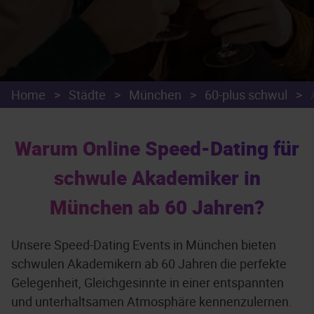
Home
>
Städte
>
München
>
60-plus schwul
>
Warum Online Speed-Dating für
schwule Akademiker in
München ab 60 Jahren?
Unsere Speed-Dating Events in München bieten
schwulen Akademikern ab 60 Jahren die perfekte
Gelegenheit, Gleichgesinnte in einer entspannten
und unterhaltsamen Atmosphäre kennenzulernen.