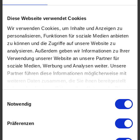
Diese Webseite verwendet Cookies
Wir verwenden Cookies, um Inhalte und Anzeigen zu
personalisieren, Funktionen für soziale Medien anbieten
zu können und die Zugriffe auf unsere Website zu
analysieren. Außerdem geben wir Informationen zu Ihrer
Verwendung unserer Website an unsere Partner für
AKADEMIKER
soziale Medien, Werbung und Analysen weiter. Unsere
05.09.2026 17:00
Partner führen diese Informationen möglicherweise mit
weiteren Daten zusammen, die Sie ihnen bereitgestellt
60 - 69 Jahre
haben oder die sie im Rahmen Ihrer Nutzung der Dienste
München
online
gesammelt haben.
Einwilligungsauswahl
Notwendig
Präferenzen
.
WEITERE EVENTS IN MÜNCHEN