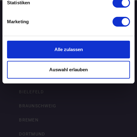
Statistiken
Speed-Dating Events
Marketing
ÜBERSICHT
AACHEN
Alle zulassen
AUGSBURG
Auswahl erlauben
BERLIN
BIELEFELD
BRAUNSCHWEIG
BREMEN
DORTMUND