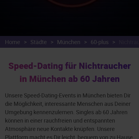
Home
>
Städte
>
München
>
60-plus
>
Nichtra
Speed-Dating für Nichtraucher
in München ab 60 Jahren
Unsere Speed-Dating-Events in München bieten Dir
die Möglichkeit, interessante Menschen aus Deiner
Umgebung kennenzulernen. Singles ab 60 Jahren
können in einer rauchfreien und entspannten
Atmosphäre neue Kontakte knüpfen. Unsere
Plattform macht es Dir leicht, bequem von zu Hause