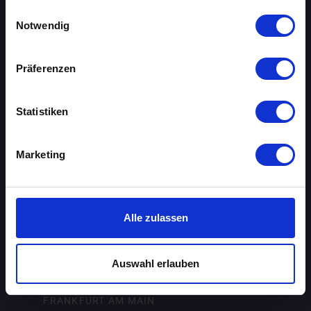
gesammelt haben.
Einwilligungsauswahl
AACHEN
Notwendig
AUGSBURG
Präferenzen
BERLIN
BIELEFELD
Statistiken
BRAUNSCHWEIG
Marketing
BREMEN
DORTMUND
Alle zulassen
DRESDEN
Auswahl erlauben
ERFURT
FRANKFURT AM MAIN