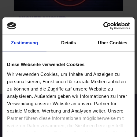
NICHTRAUCHER
26.08.2026 19:00
60 - 69 Jahre
Zustimmung
Details
Über Cookies
München
online
Diese Webseite verwendet Cookies
Wir verwenden Cookies, um Inhalte und Anzeigen zu
.
WEITERE EVENTS IN MÜNCHEN
personalisieren, Funktionen für soziale Medien anbieten
zu können und die Zugriffe auf unsere Website zu
analysieren. Außerdem geben wir Informationen zu Ihrer
Verwendung unserer Website an unsere Partner für
Speed-Dating Events
soziale Medien, Werbung und Analysen weiter. Unsere
Partner führen diese Informationen möglicherweise mit
weiteren Daten zusammen, die Sie ihnen bereitgestellt
ÜBERSICHT
haben oder die sie im Rahmen Ihrer Nutzung der Dienste