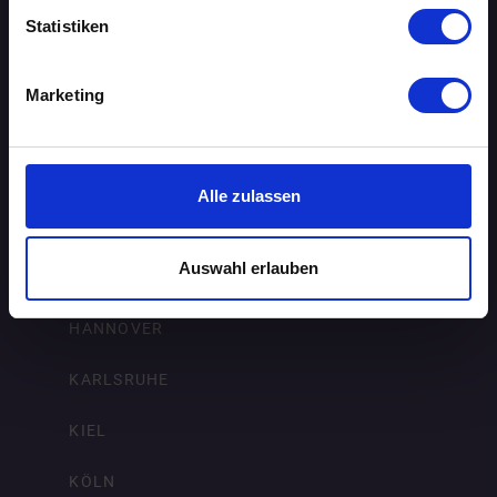
DORTMUND
Statistiken
DRESDEN
Marketing
ERFURT
FRANKFURT AM MAIN
Alle zulassen
FREIBURG IM BREISGAU
Auswahl erlauben
HAMBURG
HANNOVER
KARLSRUHE
KIEL
KÖLN