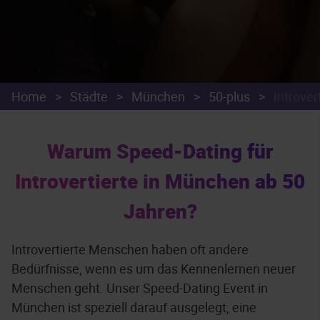
Home
>
Städte
>
München
>
50-plus
>
Introver
Warum Speed-Dating für
Introvertierte in München ab 50
Jahren?
Introvertierte Menschen haben oft andere
Bedürfnisse, wenn es um das Kennenlernen neuer
Menschen geht. Unser Speed-Dating Event in
München ist speziell darauf ausgelegt, eine