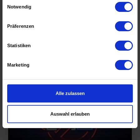
Einwilligungsauswahl
Füreinander bestimmt
Notwendig
Präferenzen
Statistiken
Marketing
Introvertiert glücklich
Alle zulassen
Auswahl erlauben