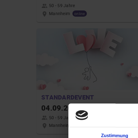
50 - 59 Jahre
Mannheim
online
STANDARDEVENT
04.09.2026 19:00
50 - 59 Jahre
Mannheim
online
Zustimmung