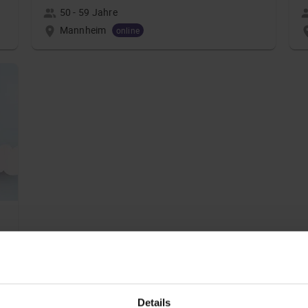
50 - 59 Jahre
Mannheim
online
Details