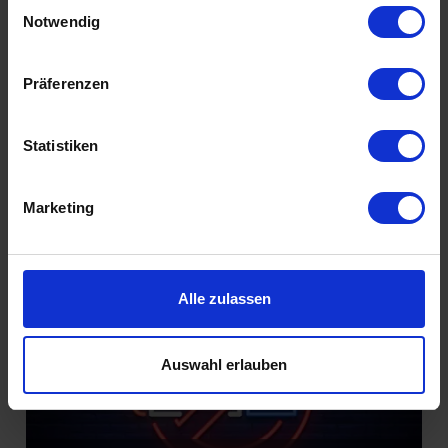
Einwilligungsauswahl
Füreinander bestimmt
Notwendig
Präferenzen
Statistiken
Marketing
Introvertiert glücklich
Alle zulassen
Auswahl erlauben