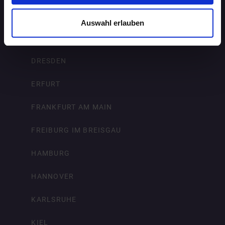
BREMEN
Auswahl erlauben
DORTMUND
DRESDEN
ERFURT
FRANKFURT AM MAIN
FREIBURG IM BREISGAU
HAMBURG
HANNOVER
KARLSRUHE
KIEL