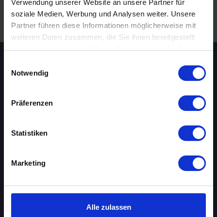
Verwendung unserer Website an unsere Partner für
soziale Medien, Werbung und Analysen weiter. Unsere
.
WEITERE EVENTS IN MANNHEIM
Partner führen diese Informationen möglicherweise mit
weiteren Daten zusammen, die Sie ihnen bereitgestellt
haben oder die sie im Rahmen Ihrer Nutzung der Dienste
gesammelt haben.
Einwilligungsauswahl
Speed-Dating Events
Notwendig
ÜBERSICHT
Präferenzen
AACHEN
Statistiken
AUGSBURG
Marketing
BERLIN
BIELEFELD
Alle zulassen
BRAUNSCHWEIG