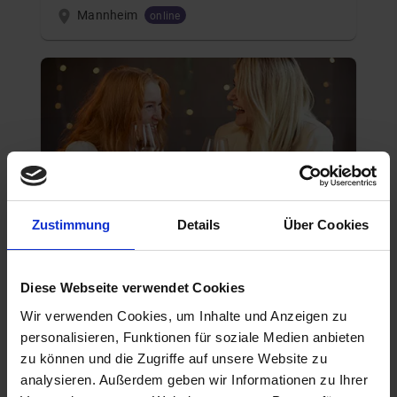
Mannheim
online
Zustimmung
Details
Über Cookies
AKADEMIKER
26.08.2026 17:00
Diese Webseite verwendet Cookies
40 - 49 Jahre
Wir verwenden Cookies, um Inhalte und Anzeigen zu
Mannheim
personalisieren, Funktionen für soziale Medien anbieten
online
zu können und die Zugriffe auf unsere Website zu
analysieren. Außerdem geben wir Informationen zu Ihrer