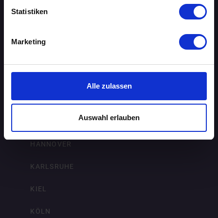
DORTMUND
Statistiken
DRESDEN
Marketing
ERFURT
FRANKFURT AM MAIN
Alle zulassen
FREIBURG IM BREISGAU
Auswahl erlauben
HAMBURG
HANNOVER
KARLSRUHE
KIEL
KÖLN