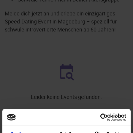
Melde dich jetzt an und erlebe ein einzigartiges
Speed-Dating Event in Magdeburg – speziell für
schwule introvertierte Menschen ab 60 Jahren!
Leider keine Events gefunden.
.
WEITERE EVENTS IN MAGDEBURG