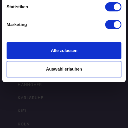
DORTMUND
Statistiken
DRESDEN
Marketing
ERFURT
FRANKFURT AM MAIN
Alle zulassen
FREIBURG IM BREISGAU
Auswahl erlauben
HAMBURG
HANNOVER
KARLSRUHE
KIEL
KÖLN