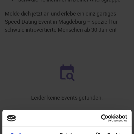
Melde dich jetzt an und erlebe ein einzigartiges
Speed-Dating Event in Magdeburg – speziell für
schwule introvertierte Menschen ab 30 Jahren!
Leider keine Events gefunden.
.
WEITERE EVENTS IN MAGDEBURG