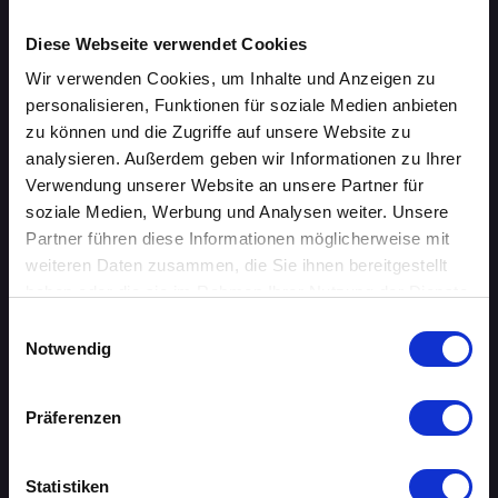
Speed-Dating Events
Diese Webseite verwendet Cookies
Wir verwenden Cookies, um Inhalte und Anzeigen zu
ÜBERSICHT
personalisieren, Funktionen für soziale Medien anbieten
zu können und die Zugriffe auf unsere Website zu
AACHEN
analysieren. Außerdem geben wir Informationen zu Ihrer
Verwendung unserer Website an unsere Partner für
AUGSBURG
soziale Medien, Werbung und Analysen weiter. Unsere
BERLIN
Partner führen diese Informationen möglicherweise mit
weiteren Daten zusammen, die Sie ihnen bereitgestellt
BIELEFELD
haben oder die sie im Rahmen Ihrer Nutzung der Dienste
gesammelt haben.
Einwilligungsauswahl
BRAUNSCHWEIG
Notwendig
BREMEN
Präferenzen
DORTMUND
Statistiken
DRESDEN