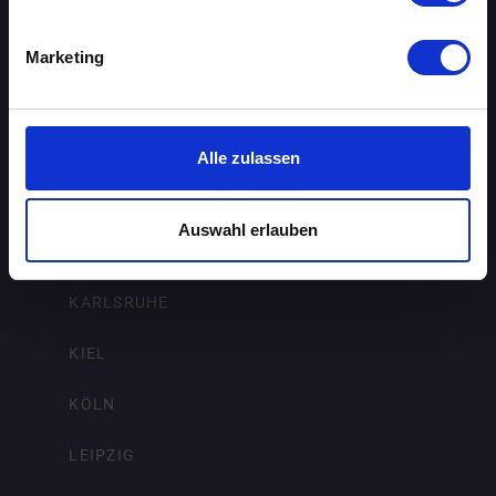
ERFURT
Marketing
FRANKFURT AM MAIN
FREIBURG IM BREISGAU
Alle zulassen
HAMBURG
Auswahl erlauben
HANNOVER
KARLSRUHE
KIEL
KÖLN
LEIPZIG