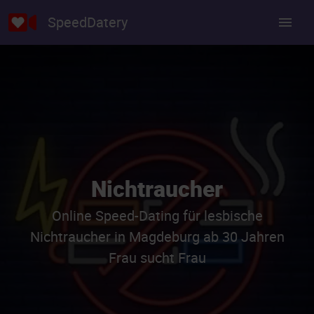
SpeedDatery
Nichtraucher
Online Speed-Dating für lesbische
Nichtraucher in Magdeburg ab 30 Jahren
Frau sucht Frau