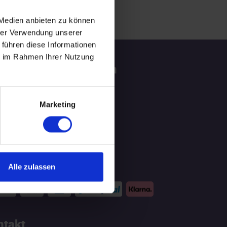
 Medien anbieten zu können
hrer Verwendung unserer
 führen diese Informationen
ie im Rahmen Ihrer Nutzung
tzliche Informationen
ATGEBER
Marketing
LOG
hlungsmittel
Alle zulassen
ntakt