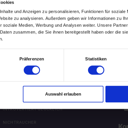
Cookies
.
WEITERE EVENTS IN MAGDEBURG
nhalte und Anzeigen zu personalisieren, Funktionen für soziale
Website zu analysieren. Außerdem geben wir Informationen zu I
r soziale Medien, Werbung und Analysen weiter. Unsere Partner
 Daten zusammen, die Sie ihnen bereitgestellt haben oder die s
pecial-Events
Nü
n.
ÜBERSICHT
R
Präferenzen
Statistiken
AKADEMIKER
B
ALLEINERZIEHENDE SINGLES
Za
Auswahl erlauben
FÜREINANDER BESTIMMT
INTROVERTIERT GLÜCKLICH
NICHTRAUCHER
Ko