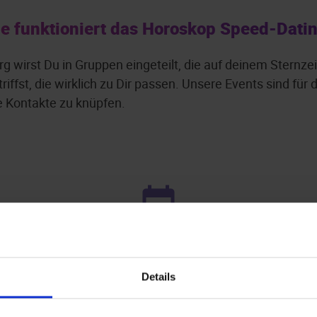
e funktioniert das Horoskop Speed-Dati
 wirst Du in Gruppen eingeteilt, die auf deinem Sternze
iffst, die wirklich zu Dir passen. Unsere Events sind für
 Kontakte zu knüpfen.
Leider keine Events gefunden.
Details