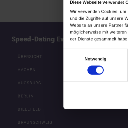
Diese Webseite verwendet 
Wir verwenden Cookies, um I
und die Zugriffe auf unsere 
Website an unsere Partner fü
möglicherweise mit weiteren
Speed-Dating Events
S
der Dienste gesammelt habe
Einwilligungsauswahl
ÜBERSICHT
Notwendig
AACHEN
AUGSBURG
BERLIN
BIELEFELD
BRAUNSCHWEIG