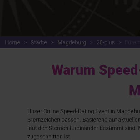
Home
>
Städte
>
Magdeburg
>
20-plus
>
Fürei
Warum Speed-D
M
Unser Online Speed-Dating Event in Magdebur
Sternzeichen passen. Basierend auf aktuell
laut den Sternen füreinander bestimmt sind. M
zugeschnitten ist.