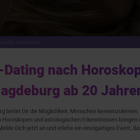
nander bestimmt
ating nach Horoskop 
agdeburg ab 20 Jahre
g bietet Dir die Möglichkeit, Menschen kennenzulernen, 
en Horoskopen und astrologischen Erkenntnissen bringe
elde Dich jetzt an und erlebe ein einzigartiges Event, da