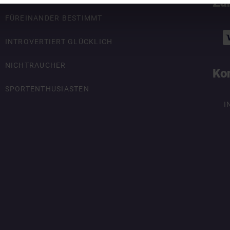
Za
FÜREINANDER BESTIMMT
INTROVERTIERT GLÜCKLICH
NICHTRAUCHER
Ko
SPORTENTHUSIASTEN
I