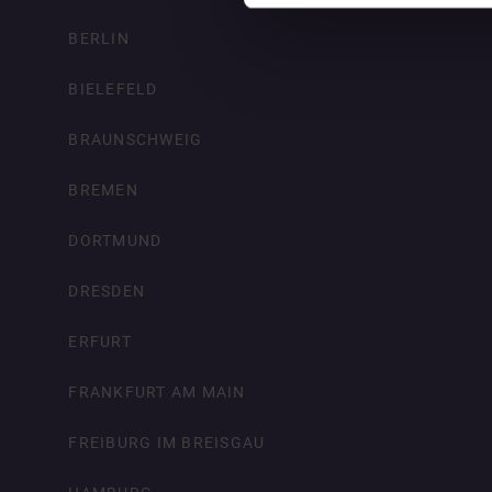
BERLIN
BIELEFELD
BRAUNSCHWEIG
BREMEN
DORTMUND
DRESDEN
ERFURT
FRANKFURT AM MAIN
FREIBURG IM BREISGAU