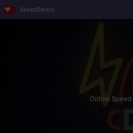
SpeedDatery
Online Speed-