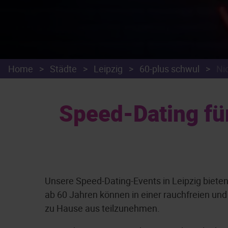
Home
>
Städte
>
Leipzig
>
60-plus schwul
>
Ni
Speed-Dating für
Unsere Speed-Dating-Events in Leipzig biete
ab 60 Jahren können in einer rauchfreien un
zu Hause aus teilzunehmen.