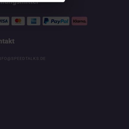
hlungsmittel
ntakt
NFO@SPEEDTALKS.DE