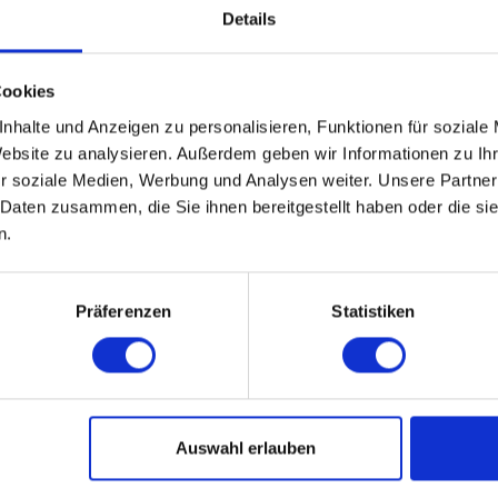
Details
Cookies
nhalte und Anzeigen zu personalisieren, Funktionen für soziale
Website zu analysieren. Außerdem geben wir Informationen zu I
r soziale Medien, Werbung und Analysen weiter. Unsere Partner
.
WEITERE EVENTS IN LEIPZIG
 Daten zusammen, die Sie ihnen bereitgestellt haben oder die s
n.
pecial-Events
Nü
Präferenzen
Statistiken
ÜBERSICHT
R
AKADEMIKER
B
Auswahl erlauben
ALLEINERZIEHENDE SINGLES