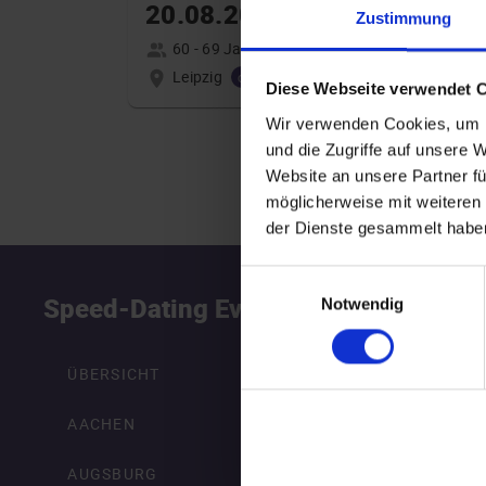
20.08.2026 16:00
Zustimmung
60 - 69 Jahre
Leipzig
online
Diese Webseite verwendet 
Wir verwenden Cookies, um I
und die Zugriffe auf unsere 
Website an unsere Partner fü
möglicherweise mit weiteren
der Dienste gesammelt habe
Einwilligungsauswahl
Speed-Dating Events
S
Notwendig
ÜBERSICHT
AACHEN
AUGSBURG