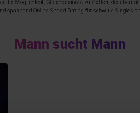
r die Möglichkeit, Gleichgesinnte zu treffen, die ebenfal
und spannend Online Speed-Dating für schwule Singles ab
Mann sucht Mann