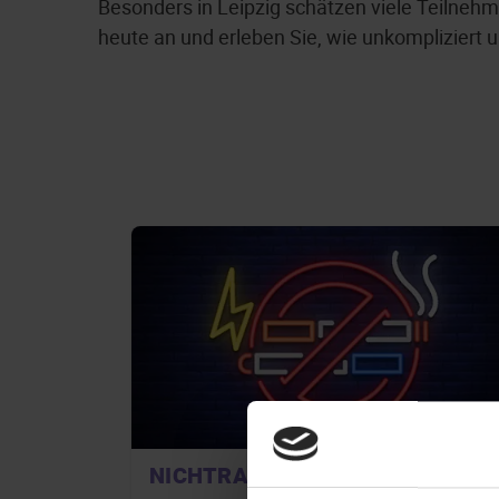
Besonders in Leipzig schätzen viele Teilnehme
heute an und erleben Sie, wie unkompliziert 
NICHTRAUCHER