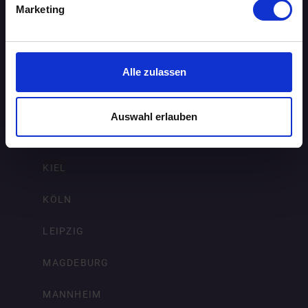
FRANKFURT AM MAIN
Marketing
FREIBURG IM BREISGAU
HAMBURG
Alle zulassen
HANNOVER
Auswahl erlauben
KARLSRUHE
KIEL
KÖLN
LEIPZIG
MAGDEBURG
MANNHEIM