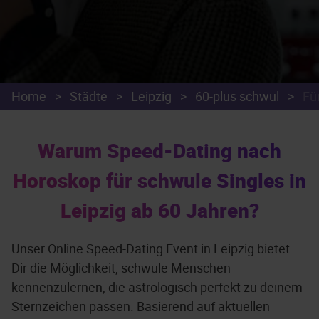
Home
>
Städte
>
Leipzig
>
60-plus schwul
>
Fü
Warum Speed-Dating nach
Horoskop für schwule Singles in
Leipzig ab 60 Jahren?
Unser Online Speed-Dating Event in Leipzig bietet
Dir die Möglichkeit, schwule Menschen
kennenzulernen, die astrologisch perfekt zu deinem
Sternzeichen passen. Basierend auf aktuellen