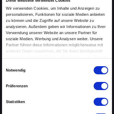
ÜBERSICHT
Diese Webseite verwendet Cookies
Wir verwenden Cookies, um Inhalte und Anzeigen zu
AACHEN
personalisieren, Funktionen für soziale Medien anbieten
zu können und die Zugriffe auf unsere Website zu
AUGSBURG
analysieren. Außerdem geben wir Informationen zu Ihrer
Verwendung unserer Website an unsere Partner für
BERLIN
soziale Medien, Werbung und Analysen weiter. Unsere
Partner führen diese Informationen möglicherweise mit
BIELEFELD
weiteren Daten zusammen, die Sie ihnen bereitgestellt
haben oder die sie im Rahmen Ihrer Nutzung der Dienste
BRAUNSCHWEIG
gesammelt haben.
Einwilligungsauswahl
Notwendig
BREMEN
DORTMUND
Präferenzen
DRESDEN
Statistiken
ERFURT