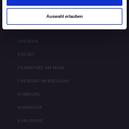
BRAUNSCHWEIG
BREMEN
Auswahl erlauben
DORTMUND
DRESDEN
ERFURT
FRANKFURT AM MAIN
FREIBURG IM BREISGAU
HAMBURG
HANNOVER
KARLSRUHE