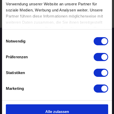
Verwendung unserer Website an unsere Partner für
soziale Medien, Werbung und Analysen weiter. Unsere
.
Partner führen diese Informationen möglicherweise mit
WEITERE EVENTS IN LEIPZIG
weiteren Daten zusammen, die Sie ihnen bereitgestellt
haben oder die sie im Rahmen Ihrer Nutzung der Dienste
gesammelt haben.
Einwilligungsauswahl
Speed-Dating Events
Notwendig
ÜBERSICHT
Präferenzen
AACHEN
Statistiken
AUGSBURG
Marketing
BERLIN
BIELEFELD
Alle zulassen