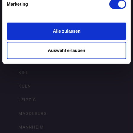
FRANKFURT AM MAIN
Marketing
FREIBURG IM BREISGAU
HAMBURG
Alle zulassen
HANNOVER
Auswahl erlauben
KARLSRUHE
KIEL
KÖLN
LEIPZIG
MAGDEBURG
MANNHEIM