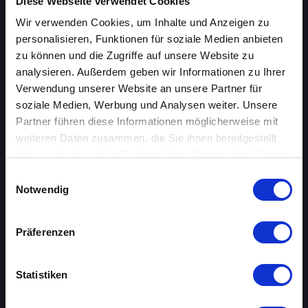
ÜBERSICHT
Diese Webseite verwendet Cookies
Wir verwenden Cookies, um Inhalte und Anzeigen zu
AACHEN
personalisieren, Funktionen für soziale Medien anbieten
zu können und die Zugriffe auf unsere Website zu
AUGSBURG
analysieren. Außerdem geben wir Informationen zu Ihrer
Verwendung unserer Website an unsere Partner für
BERLIN
soziale Medien, Werbung und Analysen weiter. Unsere
Partner führen diese Informationen möglicherweise mit
BIELEFELD
weiteren Daten zusammen, die Sie ihnen bereitgestellt
haben oder die sie im Rahmen Ihrer Nutzung der Dienste
BRAUNSCHWEIG
gesammelt haben.
Einwilligungsauswahl
Notwendig
BREMEN
DORTMUND
Präferenzen
DRESDEN
Statistiken
ERFURT