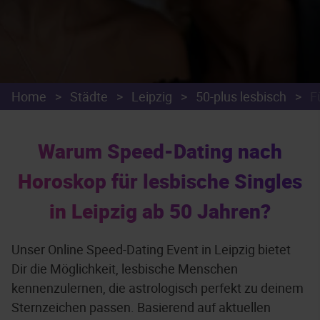
Home
>
Städte
>
Leipzig
>
50-plus lesbisch
>
F
Warum Speed-Dating nach
Horoskop für lesbische Singles
in Leipzig ab 50 Jahren?
Unser Online Speed-Dating Event in Leipzig bietet
Dir die Möglichkeit, lesbische Menschen
kennenzulernen, die astrologisch perfekt zu deinem
Sternzeichen passen. Basierend auf aktuellen