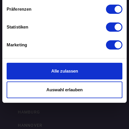
BIELEFELD
Präferenzen
BRAUNSCHWEIG
Statistiken
BREMEN
Marketing
DORTMUND
DRESDEN
Alle zulassen
ERFURT
FRANKFURT AM MAIN
Auswahl erlauben
FREIBURG IM BREISGAU
HAMBURG
HANNOVER