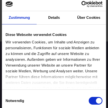
Leipzig
online
Zustimmung
Details
Über Cookies
.
WEITERE EVENTS IN LEIPZIG
Diese Webseite verwendet Cookies
Wir verwenden Cookies, um Inhalte und Anzeigen zu
personalisieren, Funktionen für soziale Medien anbieten
Speed-Dating Events
zu können und die Zugriffe auf unsere Website zu
analysieren. Außerdem geben wir Informationen zu Ihrer
Verwendung unserer Website an unsere Partner für
ÜBERSICHT
soziale Medien, Werbung und Analysen weiter. Unsere
Partner führen diese Informationen möglicherweise mit
AACHEN
weiteren Daten zusammen, die Sie ihnen bereitgestellt
haben oder die sie im Rahmen Ihrer Nutzung der Dienste
AUGSBURG
gesammelt haben.
Einwilligungsauswahl
Notwendig
BERLIN