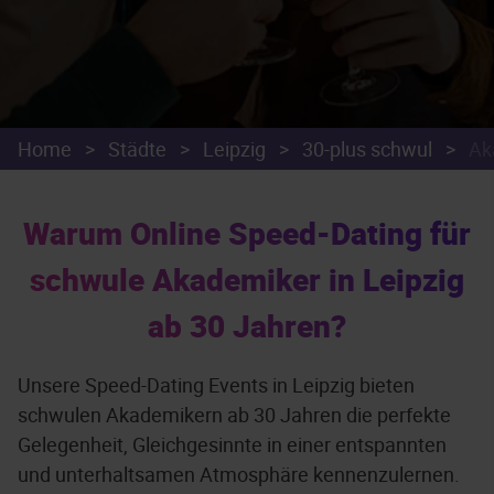
Home
>
Städte
>
Leipzig
>
30-plus schwul
>
Ak
Warum Online Speed-Dating für
schwule Akademiker in Leipzig
ab 30 Jahren?
Unsere Speed-Dating Events in Leipzig bieten
schwulen Akademikern ab 30 Jahren die perfekte
Gelegenheit, Gleichgesinnte in einer entspannten
und unterhaltsamen Atmosphäre kennenzulernen.