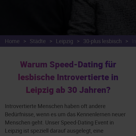
Home
>
Städte
>
Leipzig
>
30-plus lesbisch
>
I
Warum Speed-Dating für
lesbische Introvertierte in
Leipzig ab 30 Jahren?
Introvertierte Menschen haben oft andere
Bedürfnisse, wenn es um das Kennenlernen neuer
Menschen geht. Unser Speed-Dating Event in
Leipzig ist speziell darauf ausgelegt, eine