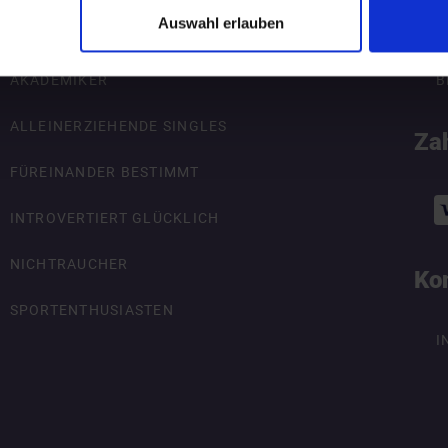
Auswahl erlauben
ÜBERSICHT
R
AKADEMIKER
B
ALLEINERZIEHENDE SINGLES
Za
FÜREINANDER BESTIMMT
INTROVERTIERT GLÜCKLICH
NICHTRAUCHER
Ko
SPORTENTHUSIASTEN
I