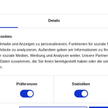
Details
AKADEMIKER
29.08.2026 19:00
Cookies
30 - 39 Jahre
nhalte und Anzeigen zu personalisieren, Funktionen für soziale
Leipzig
Website zu analysieren. Außerdem geben wir Informationen zu I
online
r soziale Medien, Werbung und Analysen weiter. Unsere Partner
 Daten zusammen, die Sie ihnen bereitgestellt haben oder die s
n.
.
WEITERE EVENTS IN LEIPZIG
Präferenzen
Statistiken
pecial-Events
Nü