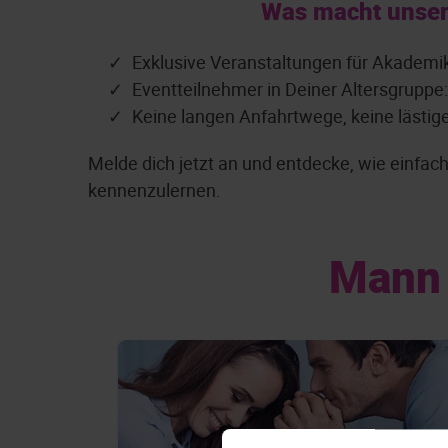
Was macht unser
Exklusive Veranstaltungen für Akademi
Eventteilnehmer in Deiner Altersgruppe
Keine langen Anfahrtwege, keine lästig
Melde dich jetzt an und entdecke, wie einfa
kennenzulernen.
Mann 