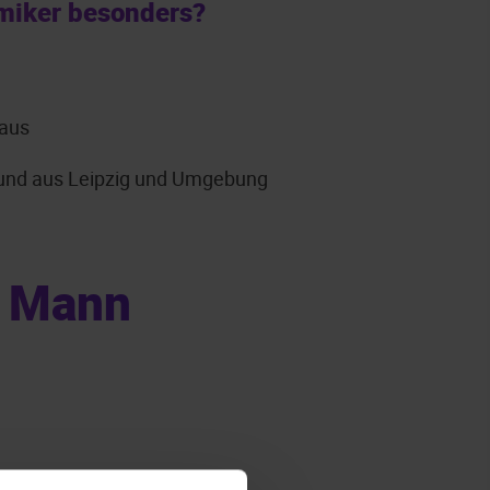
miker besonders?
 aus
grund aus Leipzig und Umgebung
t Mann