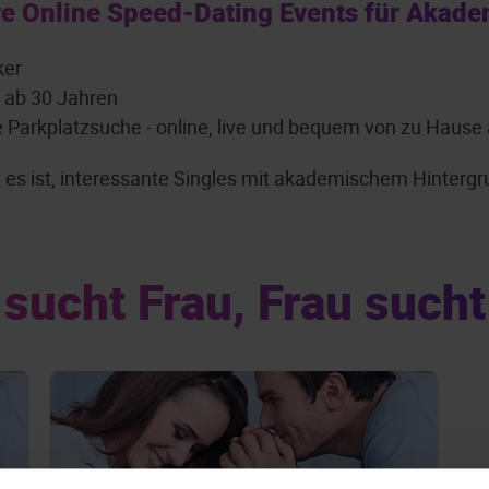
e Online Speed-Dating Events für Akade
ker
: ab 30 Jahren
e Parkplatzsuche - online, live und bequem von zu Hause
ch es ist, interessante Singles mit akademischem Hinter
sucht Frau, Frau such