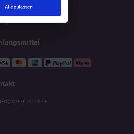
Alle zulassen
ATGEBER
LOG
hlungsmittel
ntakt
NFO@SPEEDTALKS.DE