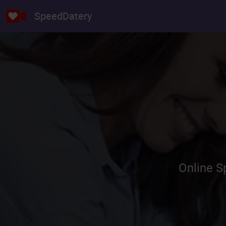
SpeedDatery
Online S