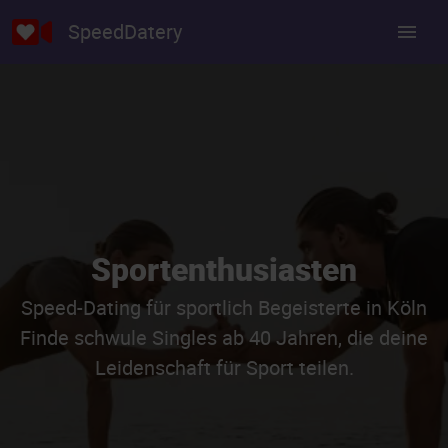
SpeedDatery
Sportenthusiasten
Speed-Dating für sportlich Begeisterte in Köln
Finde schwule Singles ab 40 Jahren, die deine
Leidenschaft für Sport teilen.