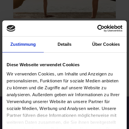
SPORTENTHUSIASTEN
26.08.2026 16:00
40 - 49 Jahre
Zustimmung
Details
Über Cookies
Köln
online
Diese Webseite verwendet Cookies
Wir verwenden Cookies, um Inhalte und Anzeigen zu
personalisieren, Funktionen für soziale Medien anbieten
.
WEITERE EVENTS IN KÖLN
zu können und die Zugriffe auf unsere Website zu
analysieren. Außerdem geben wir Informationen zu Ihrer
Verwendung unserer Website an unsere Partner für
soziale Medien, Werbung und Analysen weiter. Unsere
Speed-Dating Events
Partner führen diese Informationen möglicherweise mit
weiteren Daten zusammen, die Sie ihnen bereitgestellt
ÜBERSICHT