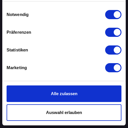
haben oder die sie im Rahmen Ihrer Nutzung der Dienste
gesammelt haben.
Einwilligungsauswahl
AACHEN
Notwendig
AUGSBURG
Präferenzen
BERLIN
Statistiken
BIELEFELD
BRAUNSCHWEIG
Marketing
BREMEN
DORTMUND
Alle zulassen
DRESDEN
Auswahl erlauben
ERFURT