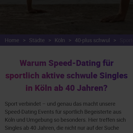
Home
>
Städte
>
Köln
>
40-plus schwul
>
Sport
Warum Speed-Dating für
sportlich aktive schwule Singles
in Köln ab 40 Jahren?
Sport verbindet – und genau das macht unsere
Speed-Dating Events für sportlich Begeisterte aus
Köln und Umgebung so besonders. Hier treffen sich
Singles ab 40 Jahren, die nicht nur auf der Suche