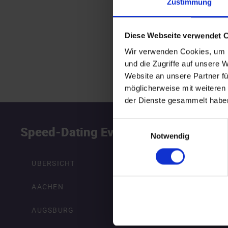
Zustimmung
Diese Webseite verwendet 
Wir verwenden Cookies, um I
und die Zugriffe auf unsere 
Website an unsere Partner fü
möglicherweise mit weiteren
der Dienste gesammelt habe
Einwilligungsauswahl
Speed-Dating Events
S
Notwendig
ÜBERSICHT
AACHEN
AUGSBURG