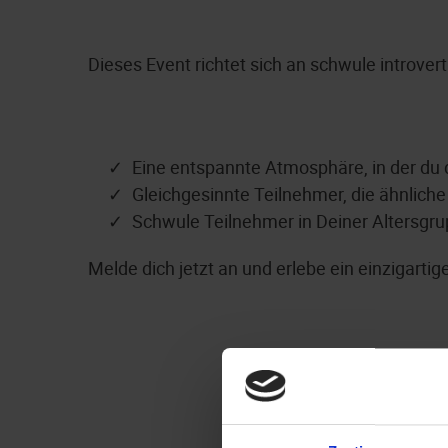
Dieses Event richtet sich an schwule introve
Eine entspannte Atmosphäre, in der du 
Gleichgesinnte Teilnehmer, die ähnliche
Schwule Teilnehmer in Deiner Altersgr
Melde dich jetzt an und erlebe ein einzigarti