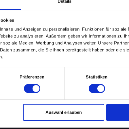
Details
Leider keine Events gefunden.
Cookies
nhalte und Anzeigen zu personalisieren, Funktionen für soziale
Website zu analysieren. Außerdem geben wir Informationen zu I
.
r soziale Medien, Werbung und Analysen weiter. Unsere Partner
WEITERE EVENTS IN KÖLN
 Daten zusammen, die Sie ihnen bereitgestellt haben oder die s
n.
pecial-Events
Nü
Präferenzen
Statistiken
ÜBERSICHT
R
AKADEMIKER
B
Auswahl erlauben
ALLEINERZIEHENDE SINGLES
Za