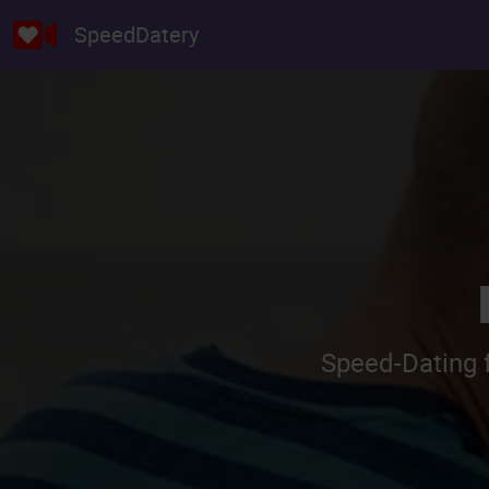
SpeedDatery
Speed-Dating f