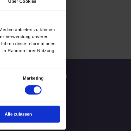
Über Cookies
 Medien anbieten zu können
hrer Verwendung unserer
 führen diese Informationen
ie im Rahmen Ihrer Nutzung
tzliche Informationen
Marketing
ATGEBER
LOG
Alle zulassen
hlungsmittel