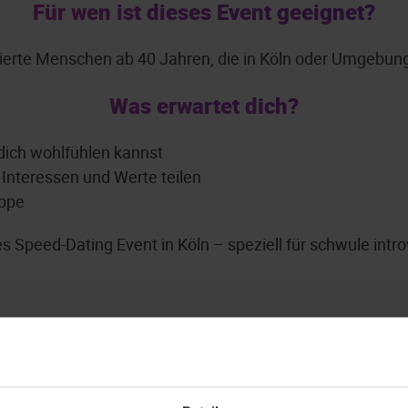
Für wen ist dieses Event geeignet?
rtierte Menschen ab 40 Jahren, die in Köln oder Umgebun
Was erwartet dich?
dich wohlfühlen kannst
 Interessen und Werte teilen
uppe
ges Speed-Dating Event in Köln – speziell für schwule int