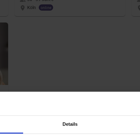
Köln
online
Details