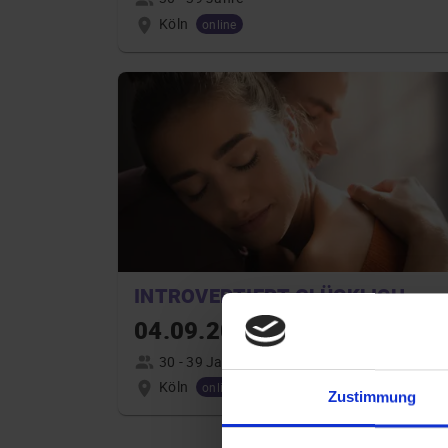
Köln
online
INTROVERTIERT GLÜCKLICH
04.09.2026 18:00
30 - 39 Jahre
Köln
online
Zustimmung