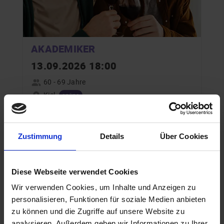
AKADEMIKER
13.09.2026 18:00
60 - 69 Jahre
Kiel
online
Zustimmung
Details
Über Cookies
Special Events in Kiel für
schwule Singles ab 60 Jahren
Diese Webseite verwendet Cookies
Wir verwenden Cookies, um Inhalte und Anzeigen zu
personalisieren, Funktionen für soziale Medien anbieten
zu können und die Zugriffe auf unsere Website zu
analysieren. Außerdem geben wir Informationen zu Ihrer