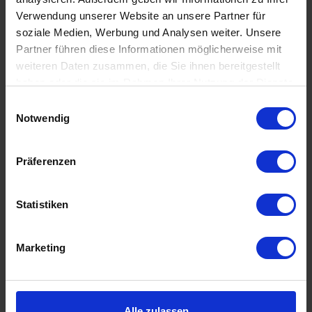
Verwendung unserer Website an unsere Partner für
soziale Medien, Werbung und Analysen weiter. Unsere
Partner führen diese Informationen möglicherweise mit
Akademiker
weiteren Daten zusammen, die Sie ihnen bereitgestellt
haben oder die sie im Rahmen Ihrer Nutzung der Dienste
gesammelt haben.
Einwilligungsauswahl
Notwendig
Präferenzen
Statistiken
Füreinander bestimmt
Marketing
Alle zulassen