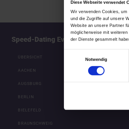
Diese Webseite verwendet 
Wir verwenden Cookies, um I
und die Zugriffe auf unsere 
Website an unsere Partner fü
möglicherweise mit weiteren
Speed-Dating Events
S
der Dienste gesammelt habe
Einwilligungsauswahl
ÜBERSICHT
Notwendig
AACHEN
AUGSBURG
BERLIN
BIELEFELD
BRAUNSCHWEIG