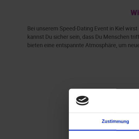
Wi
Bei unserem Speed-Dating Event in Kiel wirst
kannst Du sicher sein, dass Du Menschen triff
bieten eine entspannte Atmosphäre, um neue
Zustimmung