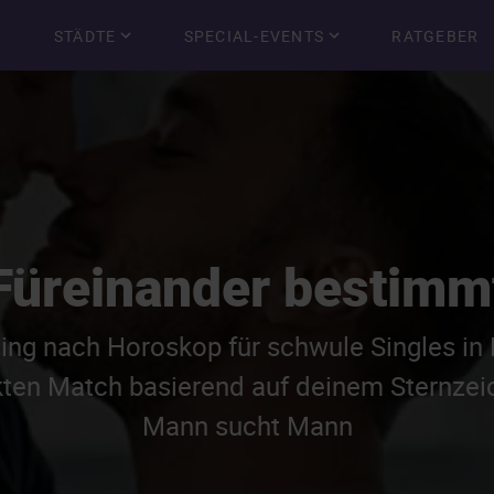
STÄDTE
SPECIAL-EVENTS
RATGEBER
Füreinander bestimm
ing nach Horoskop für schwule Singles in K
kten Match basierend auf deinem Sternze
Mann sucht Mann