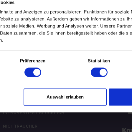
Cookies
.
WEITERE EVENTS IN KIEL
nhalte und Anzeigen zu personalisieren, Funktionen für soziale
Website zu analysieren. Außerdem geben wir Informationen zu I
r soziale Medien, Werbung und Analysen weiter. Unsere Partner
 Daten zusammen, die Sie ihnen bereitgestellt haben oder die s
pecial-Events
Nü
n.
ÜBERSICHT
R
Präferenzen
Statistiken
AKADEMIKER
B
ALLEINERZIEHENDE SINGLES
Za
Auswahl erlauben
FÜREINANDER BESTIMMT
INTROVERTIERT GLÜCKLICH
NICHTRAUCHER
Ko