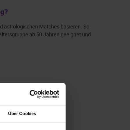
ng?
und astrologischen Matches basieren. So
e Altersgruppe ab 50 Jahren geeignet und
Über Cookies