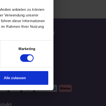
 Medien anbieten zu können
hrer Verwendung unserer
 führen diese Informationen
ie im Rahmen Ihrer Nutzung
tzliche Informationen
ATGEBER
Marketing
LOG
hlungsmittel
Alle zulassen
ntakt