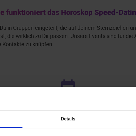
e funktioniert das Horoskop Speed-Dati
 Du in Gruppen eingeteilt, die auf deinem Sternzeichen 
st, die wirklich zu Dir passen. Unsere Events sind für di
 Kontakte zu knüpfen.
Leider keine Events gefunden.
Details