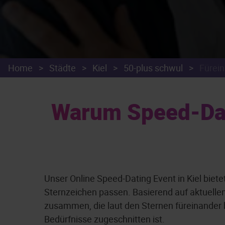
Home
>
Städte
>
Kiel
>
50-plus schwul
>
Fürei
Warum Speed-Dat
Unser Online Speed-Dating Event in Kiel biet
Sternzeichen passen. Basierend auf aktuell
zusammen, die laut den Sternen füreinander be
Bedürfnisse zugeschnitten ist.