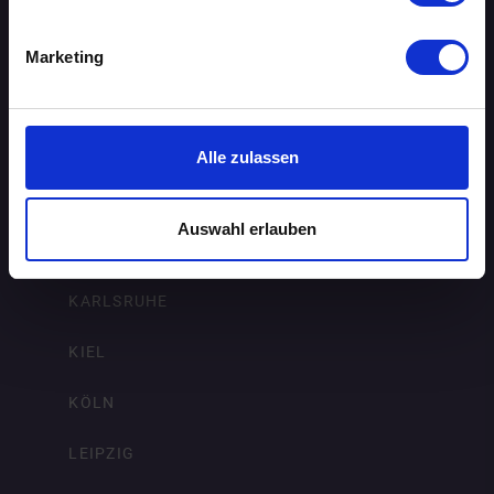
ERFURT
Marketing
FRANKFURT AM MAIN
FREIBURG IM BREISGAU
Alle zulassen
HAMBURG
Auswahl erlauben
HANNOVER
KARLSRUHE
KIEL
KÖLN
LEIPZIG