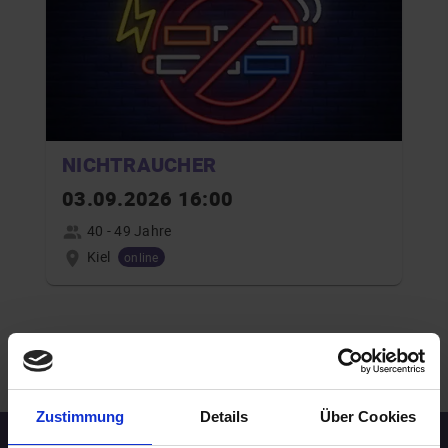
NICHTRAUCHER
03.09.2026 16:00
40 - 49 Jahre
Kiel
online
.
WEITERE EVENTS IN KIEL
Zustimmung
Details
Über Cookies