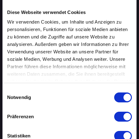
Speed-Dating Events
Diese Webseite verwendet Cookies
Wir verwenden Cookies, um Inhalte und Anzeigen zu
ÜBERSICHT
personalisieren, Funktionen für soziale Medien anbieten
zu können und die Zugriffe auf unsere Website zu
AACHEN
analysieren. Außerdem geben wir Informationen zu Ihrer
Verwendung unserer Website an unsere Partner für
AUGSBURG
soziale Medien, Werbung und Analysen weiter. Unsere
BERLIN
Partner führen diese Informationen möglicherweise mit
weiteren Daten zusammen, die Sie ihnen bereitgestellt
BIELEFELD
haben oder die sie im Rahmen Ihrer Nutzung der Dienste
gesammelt haben.
Einwilligungsauswahl
BRAUNSCHWEIG
Notwendig
BREMEN
Präferenzen
DORTMUND
Statistiken
DRESDEN