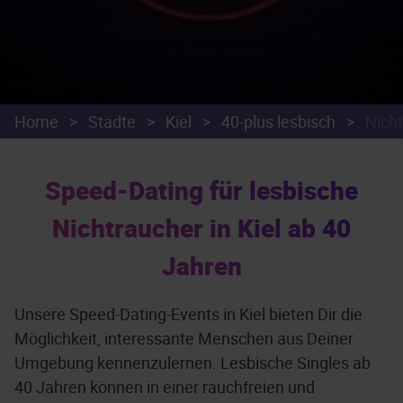
Home
>
Städte
>
Kiel
>
40-plus lesbisch
>
Nich
Speed-Dating für lesbische
Nichtraucher in Kiel ab 40
Jahren
Unsere Speed-Dating-Events in Kiel bieten Dir die
Möglichkeit, interessante Menschen aus Deiner
Umgebung kennenzulernen. Lesbische Singles ab
40 Jahren können in einer rauchfreien und