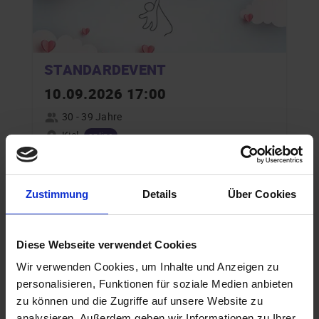
STANDARDEVENT
10.09.2026 17:00
30 - 39 Jahre
Kiel
online
Zustimmung
Details
Über Cookies
Special Events in Kiel für
schwule Singles ab 30 Jahren
Diese Webseite verwendet Cookies
Wir verwenden Cookies, um Inhalte und Anzeigen zu
personalisieren, Funktionen für soziale Medien anbieten
zu können und die Zugriffe auf unsere Website zu
analysieren. Außerdem geben wir Informationen zu Ihrer