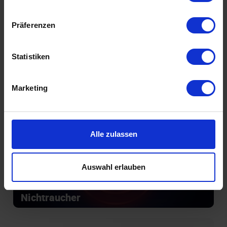
Präferenzen
Statistiken
Introvertiert glücklich
Marketing
Alle zulassen
Auswahl erlauben
Nichtraucher