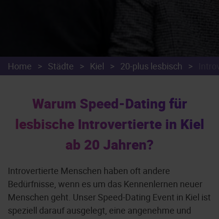
Home
>
Städte
>
Kiel
>
20-plus lesbisch
>
Intro
Warum Speed-Dating für
lesbische Introvertierte in Kiel
ab 20 Jahren?
Introvertierte Menschen haben oft andere
Bedürfnisse, wenn es um das Kennenlernen neuer
Menschen geht. Unser Speed-Dating Event in Kiel ist
speziell darauf ausgelegt, eine angenehme und