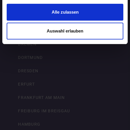
BERLIN
Alle zulassen
BIELEFELD
BRAUNSCHWEIG
Auswahl erlauben
BREMEN
DORTMUND
DRESDEN
ERFURT
FRANKFURT AM MAIN
FREIBURG IM BREISGAU
HAMBURG