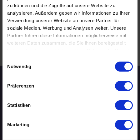
zu können und die Zugriffe auf unsere Website zu
20 - 29 Jahre
analysieren. Außerdem geben wir Informationen zu Ihrer
Kiel
online
Verwendung unserer Website an unsere Partner für
soziale Medien, Werbung und Analysen weiter. Unsere
Partner führen diese Informationen möglicherweise mit
weiteren Daten zusammen, die Sie ihnen bereitgestellt
.
haben oder die sie im Rahmen Ihrer Nutzung der Dienste
WEITERE EVENTS IN KIEL
gesammelt haben.
Einwilligungsauswahl
Notwendig
Speed-Dating Events
Präferenzen
ÜBERSICHT
Statistiken
AACHEN
Marketing
AUGSBURG