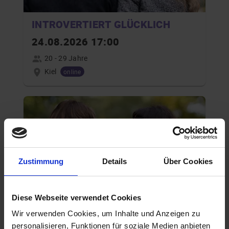
INTROVERTIERT GLÜCKLICH
24.08.2026 17:00
20 - 29 Jahre
Kiel
online
Zustimmung
Details
Über Cookies
Diese Webseite verwendet Cookies
INTROVERTIERT GLÜCKLICH
Wir verwenden Cookies, um Inhalte und Anzeigen zu
01.09.2026 19:00
personalisieren, Funktionen für soziale Medien anbieten