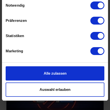
Einwilligungsauswahl
Füreinander bestimmt
Notwendig
Präferenzen
Statistiken
Marketing
Introvertiert glücklich
Alle zulassen
Auswahl erlauben