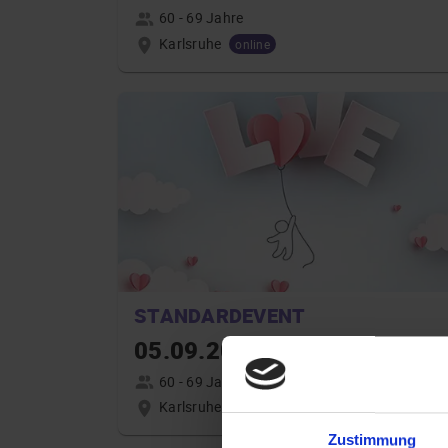
60 - 69 Jahre
Karlsruhe
online
STANDARDEVENT
05.09.2026 19:00
60 - 69 Jahre
Karlsruhe
online
Zustimmung