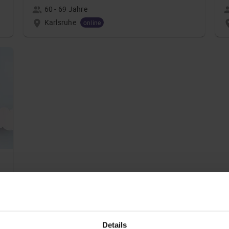
60 - 69 Jahre
Karlsruhe
online
Details