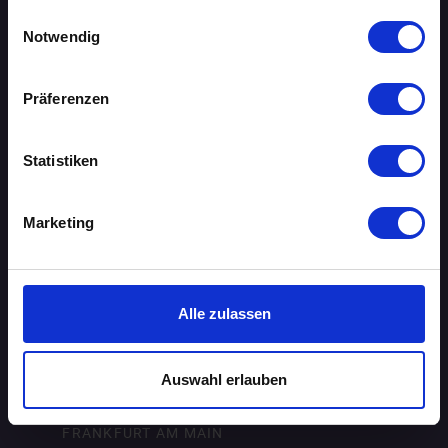
gesammelt haben.
Einwilligungsauswahl
AACHEN
Notwendig
AUGSBURG
Präferenzen
BERLIN
BIELEFELD
Statistiken
BRAUNSCHWEIG
Marketing
BREMEN
DORTMUND
Alle zulassen
DRESDEN
Auswahl erlauben
ERFURT
FRANKFURT AM MAIN