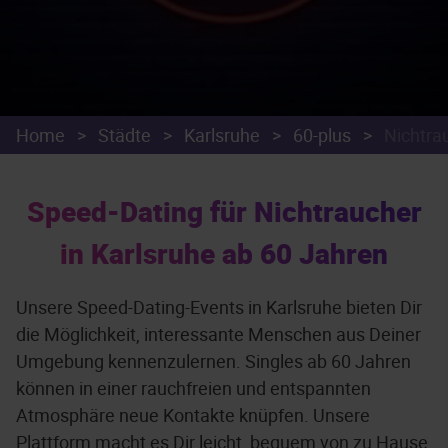
Home
>
Städte
>
Karlsruhe
>
60-plus
>
Nichtra
Speed-Dating für Nichtraucher
in Karlsruhe ab 60 Jahren
Unsere Speed-Dating-Events in Karlsruhe bieten Dir
die Möglichkeit, interessante Menschen aus Deiner
Umgebung kennenzulernen. Singles ab 60 Jahren
können in einer rauchfreien und entspannten
Atmosphäre neue Kontakte knüpfen. Unsere
Plattform macht es Dir leicht, bequem von zu Hause