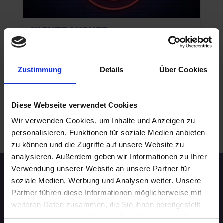
NICHTRAUCHER
26.08.2026 17:00
60 - 69 Jahre
Zustimmung
Details
Über Cookies
Karlsruhe
online
Diese Webseite verwendet Cookies
Wir verwenden Cookies, um Inhalte und Anzeigen zu
.
WEITERE EVENTS IN KARLSRUHE
personalisieren, Funktionen für soziale Medien anbieten
zu können und die Zugriffe auf unsere Website zu
analysieren. Außerdem geben wir Informationen zu Ihrer
Verwendung unserer Website an unsere Partner für
Speed-Dating Events
soziale Medien, Werbung und Analysen weiter. Unsere
Partner führen diese Informationen möglicherweise mit
weiteren Daten zusammen, die Sie ihnen bereitgestellt
ÜBERSICHT
haben oder die sie im Rahmen Ihrer Nutzung der Dienste