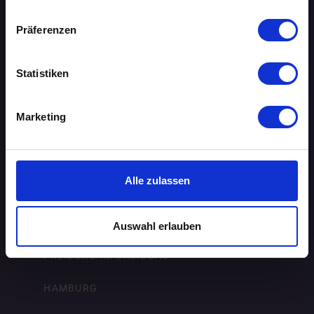
BIELEFELD
Präferenzen
BRAUNSCHWEIG
Statistiken
BREMEN
Marketing
DORTMUND
DRESDEN
Alle zulassen
ERFURT
FRANKFURT AM MAIN
Auswahl erlauben
FREIBURG IM BREISGAU
HAMBURG