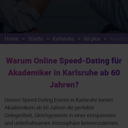
Home
>
Städte
>
Karlsruhe
>
60-plus
>
Akadem
Warum Online Speed-Dating für
Akademiker in Karlsruhe ab 60
Jahren?
Unsere Speed-Dating Events in Karlsruhe bieten
Akademikern ab 60 Jahren die perfekte
Gelegenheit, Gleichgesinnte in einer entspannten
und unterhaltsamen Atmosphäre kennenzulernen.