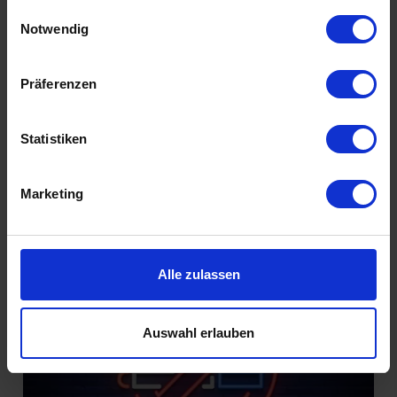
gesammelt haben.
Einwilligungsauswahl
Notwendig
Füreinander bestimmt
Präferenzen
Statistiken
Marketing
Introvertiert glücklich
Alle zulassen
Auswahl erlauben